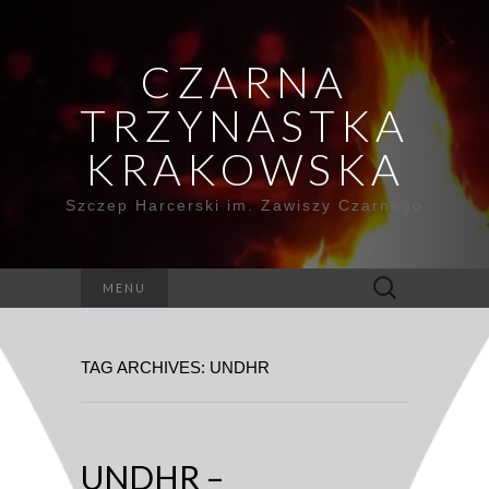
CZARNA
TRZYNASTKA
KRAKOWSKA
Szczep Harcerski im. Zawiszy Czarnego
Szukaj:
MENU
TAG ARCHIVES: UNDHR
UNDHR –