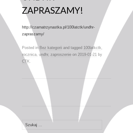
ZAPRASZAMY!
http://czarnatrzynastka.pl/100latctk/undhr-
zapraszamy/
Posted in
Bez kategorii
and tagged
100latkctk
,
rocznica
,
undhr
,
zaproszenie
on
2019-01-21
by
CTK
.
Szukaj: