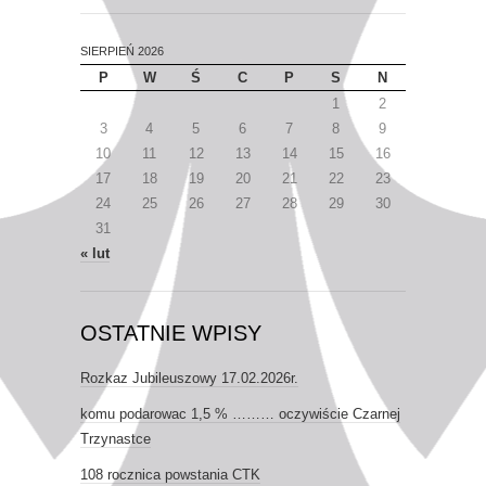
SIERPIEŃ 2026
P
W
Ś
C
P
S
N
1
2
3
4
5
6
7
8
9
10
11
12
13
14
15
16
17
18
19
20
21
22
23
24
25
26
27
28
29
30
31
« lut
OSTATNIE WPISY
Rozkaz Jubileuszowy 17.02.2026r.
komu podarowac 1,5 % ……… oczywiście Czarnej
Trzynastce
108 rocznica powstania CTK