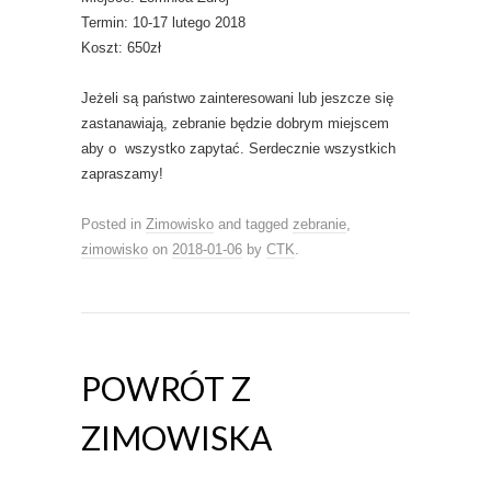
Termin: 10-17 lutego 2018
Koszt: 650zł
Jeżeli są państwo zainteresowani lub jeszcze się
zastanawiają, zebranie będzie dobrym miejscem
aby o wszystko zapytać. Serdecznie wszystkich
zapraszamy!
Posted in
Zimowisko
and tagged
zebranie
,
zimowisko
on
2018-01-06
by
CTK
.
POWRÓT Z
ZIMOWISKA