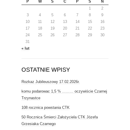
P
W
Ś
C
P
S
N
1
2
3
4
5
6
7
8
9
10
11
12
13
14
15
16
17
18
19
20
21
22
23
24
25
26
27
28
29
30
31
« lut
OSTATNIE WPISY
Rozkaz Jubileuszowy 17.02.2026r.
komu podarowac 1,5 % ……… oczywiście Czarnej
Trzynastce
108 rocznica powstania CTK
50 Rocznica Śmierci Założyciela CTK Józefa
Grzesiaka Czarnego