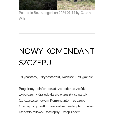
Posted in
Bez kategorii
on
2024-07-14
by
Czarny
Wilk
.
NOWY KOMENDANT
SZCZEPU
Trzynastacy, Trzynastaczki, Rodzice i Przyjaciele
Pragniemy poinformować, że podczas zbiórki
wyborczej, która odbyła się w zeszły czwartek
(18 czerwca) nowym Komendantem Szczepu
Czarnej Trzynastki Krakowskiej został phm. Hubert
Dziadzio Miłowój Roztropny. Ustępującemu