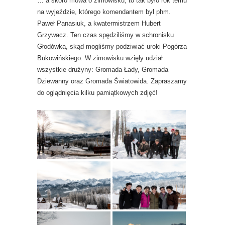
… a skoro mowa o zimowisku, to tak było rok temu
na wyjeździe, którego komendantem był phm.
Paweł Panasiuk, a kwatermistrzem Hubert
Grzywacz. Ten czas spędziliśmy w schronisku
Głodówka, skąd mogliśmy podziwiać uroki Pogórza
Bukowińskiego. W zimowisku wzięły udział
wszystkie drużyny: Gromada Łady, Gromada
Dziewanny oraz Gromada Światowida. Zapraszamy
do oglądnięcia kilku pamiątkowych zdjęć!