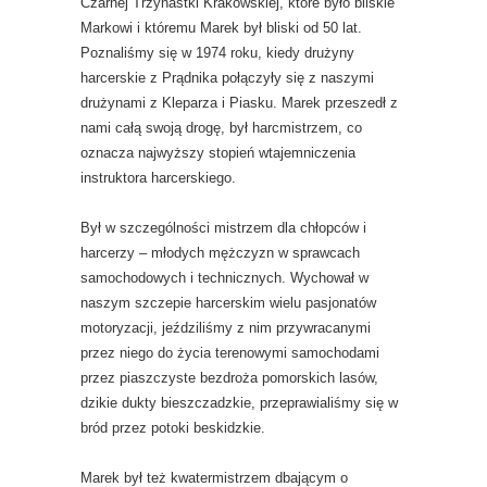
Czarnej Trzynastki Krakowskiej, które było bliskie
Markowi i któremu Marek był bliski od 50 lat.
Poznaliśmy się w 1974 roku, kiedy drużyny
harcerskie z Prądnika połączyły się z naszymi
drużynami z Kleparza i Piasku. Marek przeszedł z
nami całą swoją drogę, był harcmistrzem, co
oznacza najwyższy stopień wtajemniczenia
instruktora harcerskiego.
Był w szczególności mistrzem dla chłopców i
harcerzy – młodych mężczyzn w sprawcach
samochodowych i technicznych. Wychował w
naszym szczepie harcerskim wielu pasjonatów
motoryzacji, jeździliśmy z nim przywracanymi
przez niego do życia terenowymi samochodami
przez piaszczyste bezdroża pomorskich lasów,
dzikie dukty bieszczadzkie, przeprawialiśmy się w
bród przez potoki beskidzkie.
Marek był też kwatermistrzem dbającym o