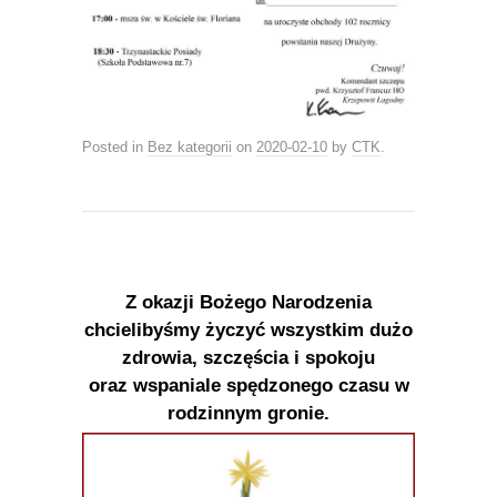
Posted in
Bez kategorii
on
2020-02-10
by
CTK
.
Z okazji Bożego Narodzenia
chcielibyśmy życzyć wszystkim dużo
zdrowia, szczęścia i spokoju
oraz wspaniale spędzonego czasu w
rodzinnym gronie.