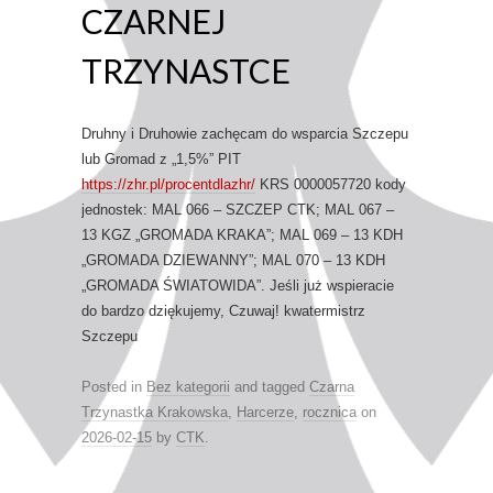
CZARNEJ
TRZYNASTCE
Druhny i Druhowie zachęcam do wsparcia Szczepu
lub Gromad z „1,5%” PIT
https://zhr.pl/procentdlazhr/
KRS 0000057720 kody
jednostek: MAL 066 – SZCZEP CTK; MAL 067 –
13 KGZ „GROMADA KRAKA”; MAL 069 – 13 KDH
„GROMADA DZIEWANNY”; MAL 070 – 13 KDH
„GROMADA ŚWIATOWIDA”. Jeśli już wspieracie
do bardzo dziękujemy, Czuwaj! kwatermistrz
Szczepu
Posted in
Bez kategorii
and tagged
Czarna
Trzynastka Krakowska
,
Harcerze
,
rocznica
on
2026-02-15
by
CTK
.