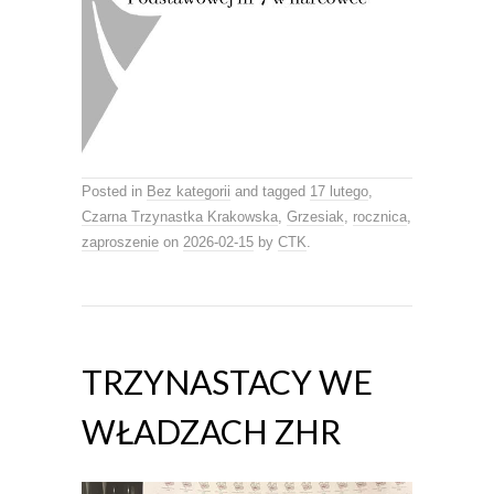
Posted in
Bez kategorii
and tagged
17 lutego
,
Czarna Trzynastka Krakowska
,
Grzesiak
,
rocznica
,
zaproszenie
on
2026-02-15
by
CTK
.
TRZYNASTACY WE
WŁADZACH ZHR