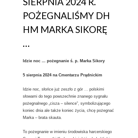
SIERPNIA 2024 R.
POŻEGNALIŚMY DH
HM MARKA SIKORĘ
…
Idzie noc … pożegnanie ś. p. Marka Sikory
5 sierpnia 2024 na Cmentarzu Prądnickim
Idzie noc, słońce już zeszło z gór … polskimi
słowami do tego powszechnie znanego sygnału
pożegnalnego „cisza – silence”, symbolizującego
koniec dnia ale także koniec życia, chcę pożegnać
Marka – brata skauta.
To pożegnanie w imieniu środowiska harcerskiego