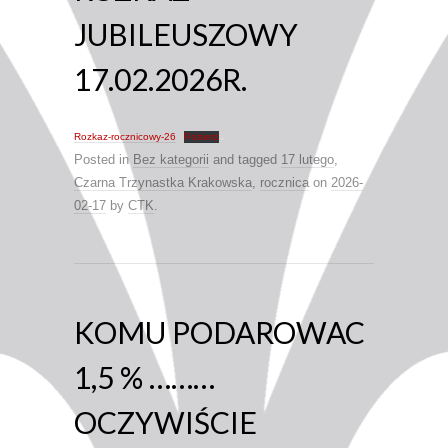
JUBILEUSZOWY
17.02.2026R.
Rozkaz-rocznicowy-26
Pobierz
Posted in
Bez kategorii
and tagged
17 lutego
,
Czarna Trzynastka Krakowska
,
rocznica
on
2026-
02-17
by
CTK
.
KOMU PODAROWAC
1,5 % ………
OCZYWIŚCIE