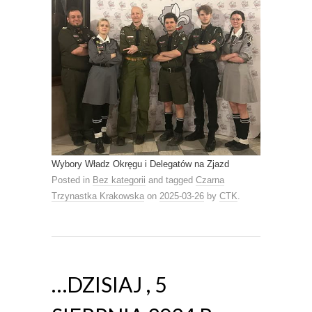
Wybory Władz Okręgu i Delegatów na Zjazd
Posted in
Bez kategorii
and tagged
Czarna
Trzynastka Krakowska
on
2025-03-26
by
CTK
.
…DZISIAJ , 5