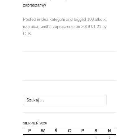
zapraszamy/
Posted in
Bez kategorii
and tagged
100latkctk
,
rocznica
,
undhr
,
zaproszenie
on
2019-01-21
by
CTK
.
Szukaj:
SIERPIEŃ 2026
P
W
Ś
C
P
S
N
1
2