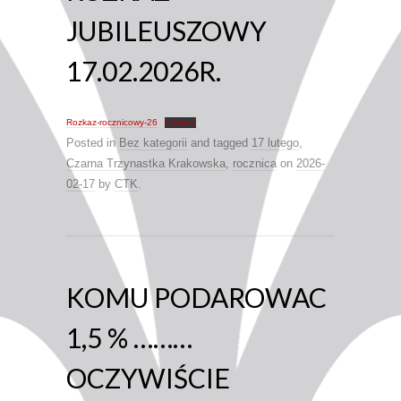
JUBILEUSZOWY
17.02.2026R.
Rozkaz-rocznicowy-26
Pobierz
Posted in
Bez kategorii
and tagged
17 lutego
,
Czarna Trzynastka Krakowska
,
rocznica
on
2026-
02-17
by
CTK
.
KOMU PODAROWAC
1,5 % ………
OCZYWIŚCIE