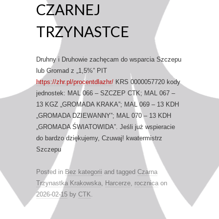
CZARNEJ
TRZYNASTCE
Druhny i Druhowie zachęcam do wsparcia Szczepu
lub Gromad z „1,5%” PIT
https://zhr.pl/procentdlazhr/
KRS 0000057720 kody
jednostek: MAL 066 – SZCZEP CTK; MAL 067 –
13 KGZ „GROMADA KRAKA”; MAL 069 – 13 KDH
„GROMADA DZIEWANNY”; MAL 070 – 13 KDH
„GROMADA ŚWIATOWIDA”. Jeśli już wspieracie
do bardzo dziękujemy, Czuwaj! kwatermistrz
Szczepu
Posted in
Bez kategorii
and tagged
Czarna
Trzynastka Krakowska
,
Harcerze
,
rocznica
on
2026-02-15
by
CTK
.