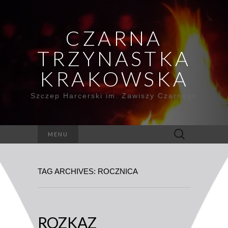
CZARNA
TRZYNASTKA
KRAKOWSKA
Szczep Harcerski im. Zawiszy Czarnego
Szukaj:
MENU
TAG ARCHIVES: ROCZNICA
ROZKAZ