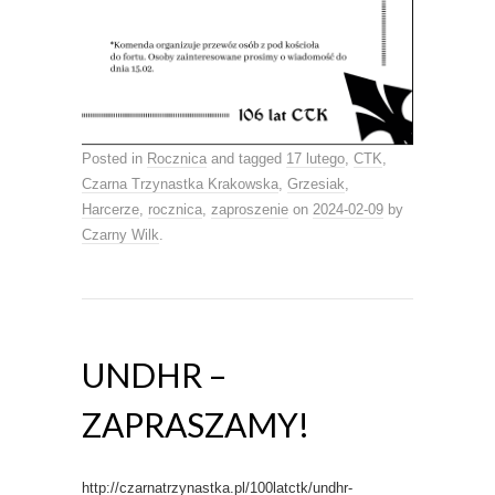
Posted in
Rocznica
and tagged
17 lutego
,
CTK
,
Czarna Trzynastka Krakowska
,
Grzesiak
,
Harcerze
,
rocznica
,
zaproszenie
on
2024-02-09
by
Czarny Wilk
.
UNDHR –
ZAPRASZAMY!
http://czarnatrzynastka.pl/100latctk/undhr-