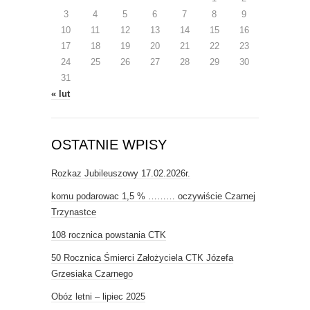
3
4
5
6
7
8
9
10
11
12
13
14
15
16
17
18
19
20
21
22
23
24
25
26
27
28
29
30
31
« lut
OSTATNIE WPISY
Rozkaz Jubileuszowy 17.02.2026r.
komu podarowac 1,5 % ……… oczywiście Czarnej
Trzynastce
108 rocznica powstania CTK
50 Rocznica Śmierci Założyciela CTK Józefa
Grzesiaka Czarnego
Obóz letni – lipiec 2025