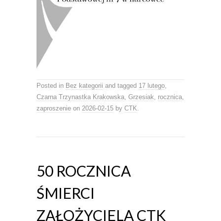
Posted in
Bez kategorii
and tagged
17 lutego
,
Czarna Trzynastka Krakowska
,
Grzesiak
,
rocznica
,
zaproszenie
on
2026-02-15
by
CTK
.
50 ROCZNICA
ŚMIERCI
ZAŁOŻYCIELA CTK