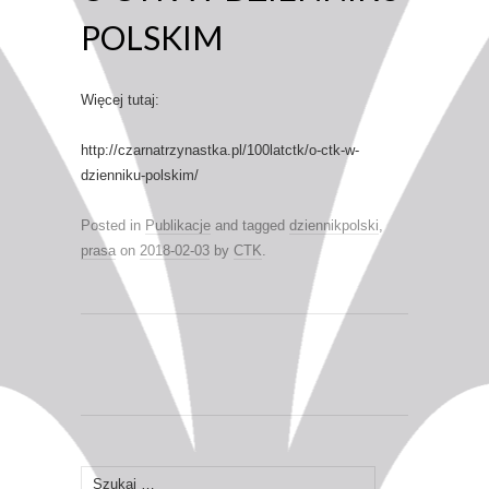
POLSKIM
Więcej tutaj:
http://czarnatrzynastka.pl/100latctk/o-ctk-w-
dzienniku-polskim/
Posted in
Publikacje
and tagged
dziennikpolski
,
prasa
on
2018-02-03
by
CTK
.
Szukaj: