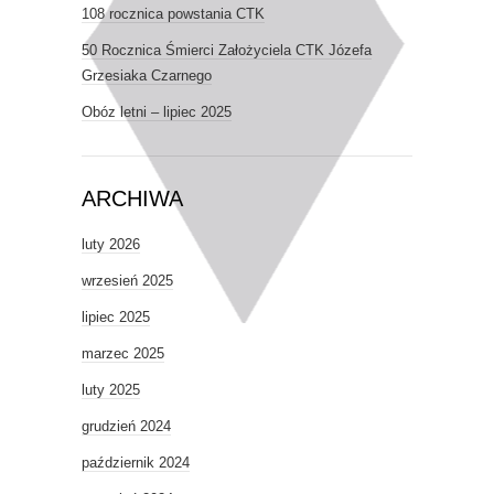
108 rocznica powstania CTK
50 Rocznica Śmierci Założyciela CTK Józefa
Grzesiaka Czarnego
Obóz letni – lipiec 2025
ARCHIWA
luty 2026
wrzesień 2025
lipiec 2025
marzec 2025
luty 2025
grudzień 2024
październik 2024