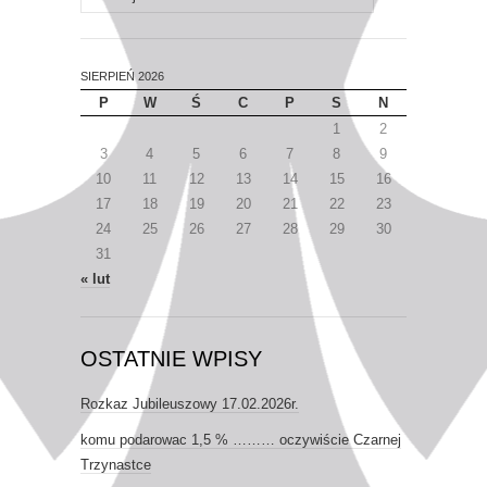
SIERPIEŃ 2026
P
W
Ś
C
P
S
N
1
2
3
4
5
6
7
8
9
10
11
12
13
14
15
16
17
18
19
20
21
22
23
24
25
26
27
28
29
30
31
« lut
OSTATNIE WPISY
Rozkaz Jubileuszowy 17.02.2026r.
komu podarowac 1,5 % ……… oczywiście Czarnej
Trzynastce