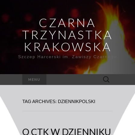
CZARNA
TRZYNASTKA
KRAKOWSKA
Szczep Harcerski im. Zawiszy Czarnego
Szukaj:
MENU
TAG ARCHIVES: DZIENNIKPOLSKI
O CTK W DZIENNIKU