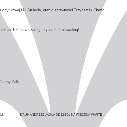
a o tytułowej Lilii Stulecia, oraz o sprawności Trzynastak Chwat.
-odznak-100-lecia-czarnej-trzynastki-krakowskiej/
Czarny Wilk
.
M !
DRUH ANDRZEJ JAGŁA ODSZEDŁ NA WIECZNĄ WARTĘ
→