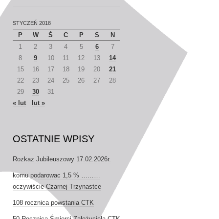
STYCZEŃ 2018
P
W
Ś
C
P
S
N
1
2
3
4
5
6
7
8
9
10
11
12
13
14
15
16
17
18
19
20
21
22
23
24
25
26
27
28
29
30
31
« lut
lut »
OSTATNIE WPISY
Rozkaz Jubileuszowy 17.02.2026r.
komu podarowac 1,5 % ………
oczywiście Czarnej Trzynastce
108 rocznica powstania CTK
50 Rocznica Śmierci Założyciela CTK