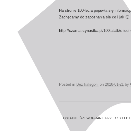
Na stronie 100-lecia pojawiła się informacj
Zachęcamy do zapoznania się co i jak 🙂
http://czarnatrzynastka.pl/100latctk/o-idei
Posted in
Bez kategorii
on
2018-01-21
by
←
OSTATNIE ŚPIEWOGRANIE PRZED 100LECIE