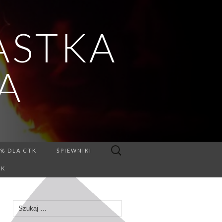
ASTKA
A
Szukaj:
5% DLA CTK
ŚPIEWNIKI
TK
Szukaj: