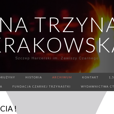
NA TRZYN
KRAKOWSK
Szczep Harcerski im. Zawiszy Czarnego
DRUŻYNY
HISTORIA
ARCHIWUM
KONTAKT
1,
IA
FUNDACJA CZARNEJ TRZYNASTKI
WYDAWNICTWA C
CIA !